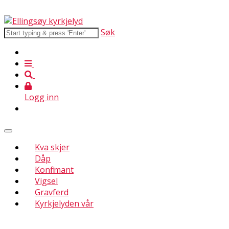
Søk
Logg inn
Kva skjer
Dåp
Konfirmant
Vigsel
Gravferd
Kyrkjelyden vår