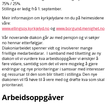
75% / 25%.
Stillinga er ledig frå 1. september.
Meir informasjon om kyrkjelydane finn du på heimesidene
våre:
www.ellingsoy.kyrkjelyd.no
og
www.borgund.menighet.no
Vår noverande diakon går av med pensjon og vi søkjer
no hennar etterfølgjar.
Diakoniarbeidet spenner vidt og involverer mange
frivillige medarbeidarar. I samband med tilsetting av ny
diakon vil vi vurdere kva arbeidsoppgåver vi ønskjer å
føre vidare, samtidig som det vil vere mogeleg å gjere
endringar og nye prioriteringar i samsvar med interesser
og ressursar til den som blir tilsett i stillinga. Den nye
diakonen vil få høve til å vere med og drøfte kva som skal
prioriterast.
Arbeidsoppgåver