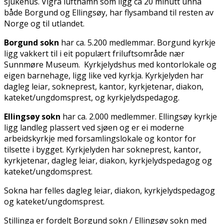
sjukehus. Vigra lufthamn som ligg ca 20 minutt unna
både Borgund og Ellingsøy, har flysamband til resten av
Norge og til utlandet.
Borgund sokn
har ca. 5.200 medlemmar. Borgund kyrkje
ligg vakkert til i eit populært friluftsområde nær
Sunnmøre Museum. Kyrkjelydshus med kontorlokale og
eigen barnehage, ligg like ved kyrkja. Kyrkjelyden har
dagleg leiar, sokneprest, kantor, kyrkjetenar, diakon,
kateket/ungdomsprest, og kyrkjelydspedagog.
Ellingsøy sokn
har ca. 2.000 medlemmer. Ellingsøy kyrkje
ligg landleg plassert ved sjøen og er ei moderne
arbeidskyrkje med forsamlingslokale og kontor for
tilsette i bygget. Kyrkjelyden har sokneprest, kantor,
kyrkjetenar, dagleg leiar, diakon, kyrkjelydspedagog og
kateket/ungdomsprest.
Sokna har felles dagleg leiar, diakon, kyrkjelydspedagog
og kateket/ungdomsprest.
Stillinga er fordelt Borgund sokn / Ellingsøy sokn med