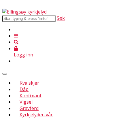
Søk
Logg inn
Kva skjer
Dåp
Konfirmant
Vigsel
Gravferd
Kyrkjelyden vår