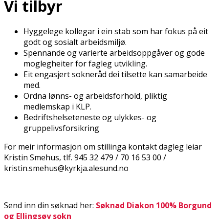
Vi tilbyr
Hyggelege kollegar i ein stab som har fokus på eit
godt og sosialt arbeidsmiljø.
Spennande og varierte arbeidsoppgåver og gode
moglegheiter for fagleg utvikling.
Eit engasjert sokneråd dei tilsette kan samarbeide
med.
Ordna lønns- og arbeidsforhold, pliktig
medlemskap i KLP.
Bedriftshelseteneste og ulykkes- og
gruppelivsforsikring
For meir informasjon om stillinga kontakt dagleg leiar
Kristin Smehus, tlf. 945 32 479 / 70 16 53 00 /
kristin.smehus@kyrkja.alesund.no
Send inn din søknad her:
Søknad Diakon 100% Borgund
og Ellingsøy sokn